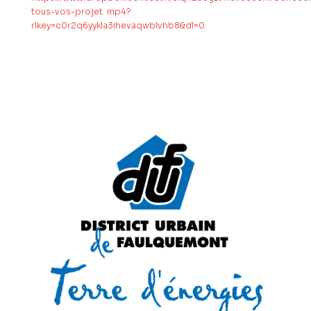
tous-vos-projet. mp4?
rlkey=c0r2q6yykla3ihevaqwblvhb8&dl=0